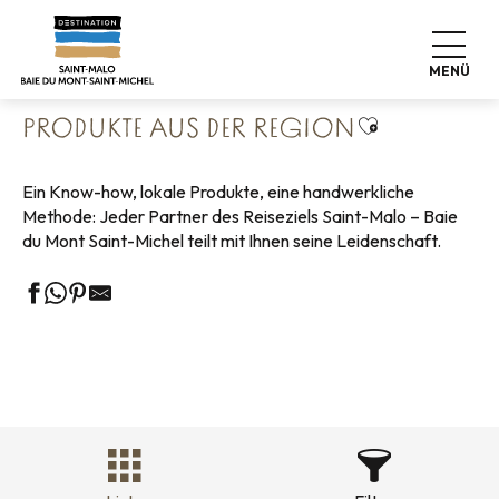
Aller
Startseite
Leben wie zu Hause
Shopping
au
Produkte aus der Region
contenu
MENÜ
principal
Ajouter aux f
PRODUKTE AUS DER REGION
Ein Know-how, lokale Produkte, eine handwerkliche
Methode: Jeder Partner des Reiseziels Saint-Malo – Baie
du Mont Saint-Michel teilt mit Ihnen seine Leidenschaft.