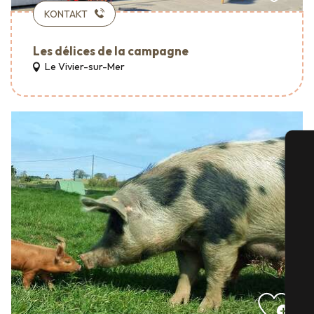
KONTAKT
Les délices de la campagne
Le Vivier-sur-Mer
S
G