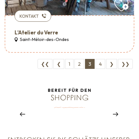
KONTAKT
L'Atelier du Verre
Saint-Méloir-des-Ondes
❮❮
❮
1
2
3
4
❯
❯❯
BEREIT FÜR DEN
SHOPPING
Know-how und Handwerkskunst
Mehr erfahren