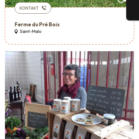
KONTAKT
Tic
Ferme du Pré Bois
Saint-Malo