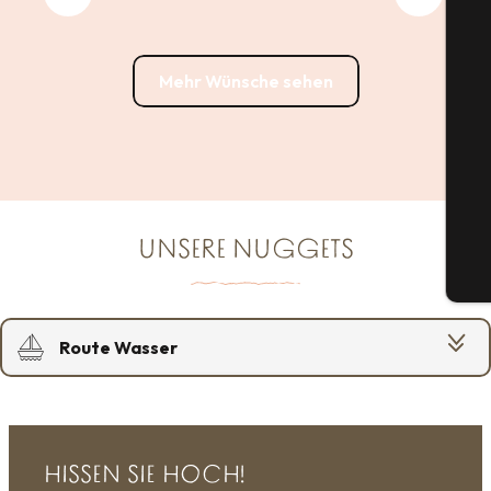
Sehenswürdigkeiten
Mehr Wünsche sehen
S
G
UNSERE NUGGETS
Tic
Route Wasser
Kultur und Erbe
Escapade Nature
HISSEN SIE HOCH!