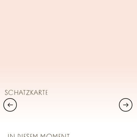
-
+
Kind(er)
Suchen
SCHATZKAMMER NR. 1
Saint Malo Le Bijou Corsaire
SCHATZKARTE