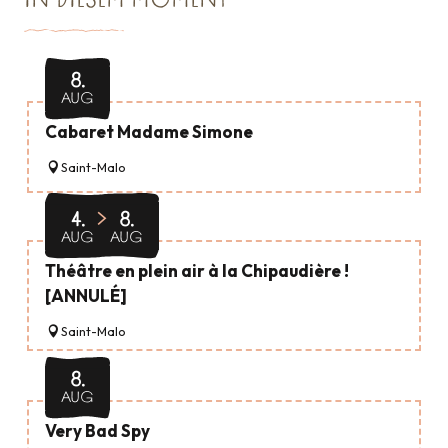
IN DIESEM MOMENT
Veranstaltungskalender
8.
AUG
Cabaret Madame Simone
Saint-Malo
4.
8.
AUG
AUG
Théâtre en plein air à la Chipaudière !
[ANNULÉ]
Saint-Malo
8.
AUG
Very Bad Spy