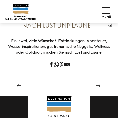
Aller
Startseite
Nach Lust und Laune
au
contenu
MENÜ
principal
Ajou
NACH LUST UND LAUNE
Ein, zwei, viele Wünsche?! Entdeckungen, Abenteuer,
Wasserinspirationen, gastronomische Nuggets, Wellness
oder Outdoor; mischen Sie nach Lust und Laune!
NEID
Erkundungen & Abenteuer
Mehr erfahren