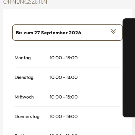
ÖFFNUNGSZEITEN
Bis zum
27 September 2026
vom
1 Januar 2026
bis zum
5 Januar
2026
Montag
10:00 - 18:00
vom
14 Februar 2026
bis zum
2 März
S
2026
Dienstag
10:00 - 18:00
G
Mittwoch
10:00 - 18:00
Tic
Donnerstag
10:00 - 18:00