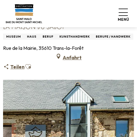
Aller
Startseite
La Maison du Sabot
au
contenu
MENÜ
principal
LA MAISON DU SABOT
MUSEUM
HAUS
BERUF
KUNSTHANDWERK
BERUFE / HANDWERK
Rue de la Mairie, 35610 Trans-la-Forêt
Anfahrt
Ajouter aux favoris
Teilen