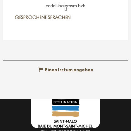
ccdol-baiemsm.bzh
GESPROCHENE SPRACHEN
GESPROCHENE SPRACHEN
Einen Irrtum angeben