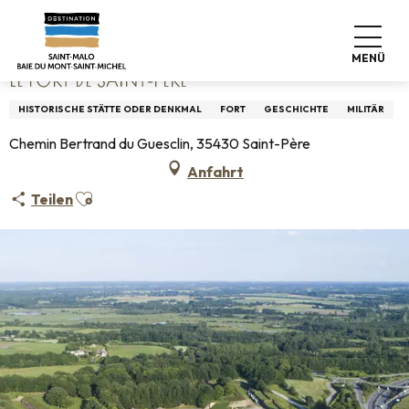
Aller
Startseite
Le Fort de Saint-Père
au
contenu
MENÜ
principal
LE FORT DE SAINT-PÈRE
HISTORISCHE STÄTTE ODER DENKMAL
FORT
GESCHICHTE
MILITÄR
Chemin Bertrand du Guesclin, 35430 Saint-Père
Anfahrt
Ajouter aux favoris
Teilen