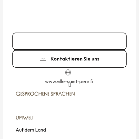
02 99 58 42
▒▒
Kontaktieren Sie uns
www.ville-saint-pere.fr
GESPROCHENE SPRACHEN
GESPROCHENE SPRACHEN
UMWELT
UMWELT
Auf dem Land