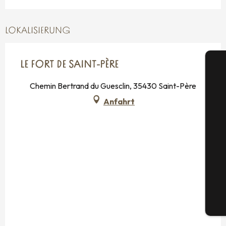
LOKALISIERUNG
LE FORT DE SAINT-PÈRE
Chemin Bertrand du Guesclin, 35430 Saint-Père
Anfahrt
S
G
Tic