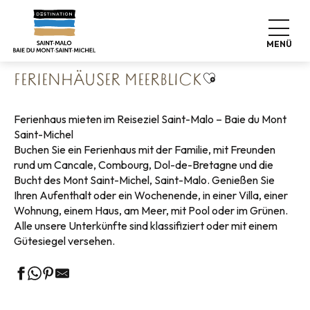
Aller
Startseite
Koffer abstellen
Wo schlafen
au
Ferienhäuser
Ferienhäuser Meerblick
contenu
MENÜ
principal
Ajouter aux favo
FERIENHÄUSER MEERBLICK
Ferienhaus mieten im Reiseziel Saint-Malo – Baie du Mont
Saint-Michel
Buchen Sie ein Ferienhaus mit der Familie, mit Freunden
rund um Cancale, Combourg, Dol-de-Bretagne und die
Bucht des Mont Saint-Michel, Saint-Malo. Genießen Sie
Ihren Aufenthalt oder ein Wochenende, in einer Villa, einer
Wohnung, einem Haus, am Meer, mit Pool oder im Grünen.
Alle unsere Unterkünfte sind klassifiziert oder mit einem
Gütesiegel versehen.