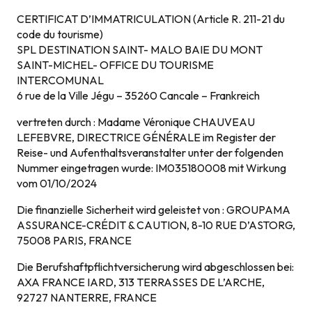
CERTIFICAT D’IMMATRICULATION (Article R. 211-21 du
code du tourisme)
SPL DESTINATION SAINT- MALO BAIE DU MONT
SAINT-MICHEL- OFFICE DU TOURISME
INTERCOMUNAL
6 rue de la Ville Jégu – 35260 Cancale – Frankreich
vertreten durch : Madame Véronique CHAUVEAU
LEFEBVRE, DIRECTRICE GÉNÉRALE im Register der
Reise- und Aufenthaltsveranstalter unter der folgenden
Nummer eingetragen wurde: IM035180008 mit Wirkung
vom 01/10/2024
Die finanzielle Sicherheit wird geleistet von : GROUPAMA
ASSURANCE-CRÉDIT & CAUTION, 8-10 RUE D’ASTORG,
75008 PARIS, FRANCE
Die Berufshaftpflichtversicherung wird abgeschlossen bei:
AXA FRANCE IARD, 313 TERRASSES DE L’ARCHE,
92727 NANTERRE, FRANCE