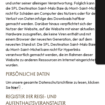
und unter seiner alleinigen Verantwortung. Folglich kann
die SPL Destination Saint-Malo Baie du Mont-Saint-Michel
nicht für Schäden am Computer des Nutzers oder für den
Verlust von Daten infolge des Downloads haftbar
S
gemacht werden. Darüber hinaus verpflichtet sich der
Nutzer der Website, auf die Website mit einer aktuellen
Hardware zuzugreifen, die keine Viren enthält und mit
einem Browser der neuesten Generation, der auf dem
G
neuesten Stand ist. Die SPL Destination Saint-Malo Baie
du Mont-Saint-Michel kann nicht für Hyperlinks
verantwortlich gemacht werden, die im Rahmen dieser
Website zu anderen Ressourcen im Internet eingerichtet
Tic
wurden.
PERSÖNLICHE DATEN
Um unsere gesamte Datenschutzrichtlinie zu lesen, klicken
Sie
hier
.
REGISTER DER REISE- UND
AUFENTHALTSVERANSTALTER