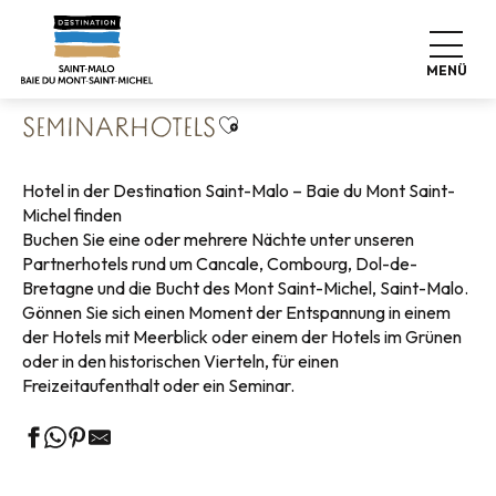
Aller
Startseite
Koffer abstellen
Wo schlafen
Hotels
au
Seminarhotels
contenu
MENÜ
principal
Ajouter aux favoris
SEMINARHOTELS
Hotel in der Destination Saint-Malo – Baie du Mont Saint-
Michel finden
Buchen Sie eine oder mehrere Nächte unter unseren
Partnerhotels rund um Cancale, Combourg, Dol-de-
Bretagne und die Bucht des Mont Saint-Michel, Saint-Malo.
Gönnen Sie sich einen Moment der Entspannung in einem
der Hotels mit Meerblick oder einem der Hotels im Grünen
oder in den historischen Vierteln, für einen
Freizeitaufenthalt oder ein Seminar.