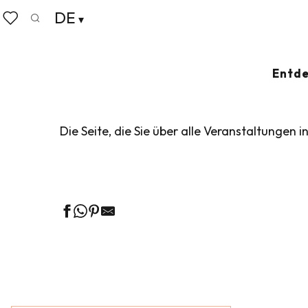
Aller
DE
Startseite
Leben wie zu Hause
Veranstaltungskalen
au
Suche
Voir les favoris
contenu
principal
VERANSTALTUN
Entde
Die Seite, die Sie über alle Veranstaltungen i
Ge