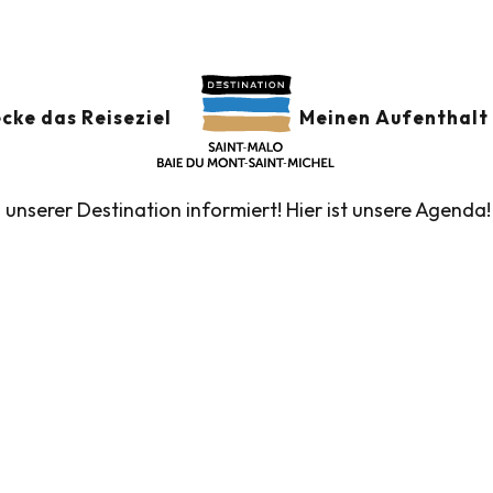
der
GSKALENDER
Ajouter au
cke das Reiseziel
Meinen Aufenthalt 
n unserer Destination informiert! Hier ist unsere Agenda!
führte Touren des Fremdenverkehrsamtes
Die Märk