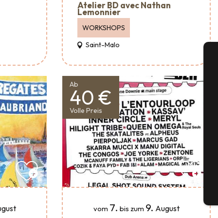
Atelier BD avec Nathan
Lemonnier
WORKSHOPS
Saint-Malo
A
Ab
40 €
Volle Preis
Se
G
Tick
7.
9.
gust
August
vom
bis zum