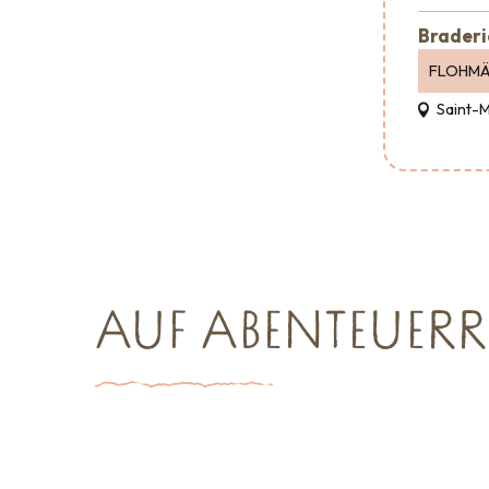
Braderi
FLOHMÄ
Saint-
AUF ABENTEUERR
Sehenswürdigkeiten
Empfang &
Großverans