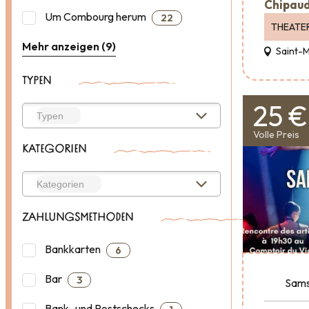
Chipaud
Um Combourg herum
22
THEATE
Mehr anzeigen (9)
Saint-
TYPEN
25 €
Volle Preis
KATEGORIEN
ZAHLUNGSMETHODEN
Bankkarten
6
Bar
3
Sams
Bank- und Postschecks