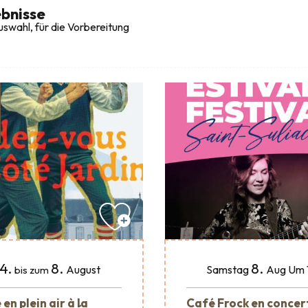
bnisse
swahl, für die Vorbereitung
4.
8.
8.
August
Samstag
Aug
Um 
bis zum
en plein air à la
Café Frock en concer