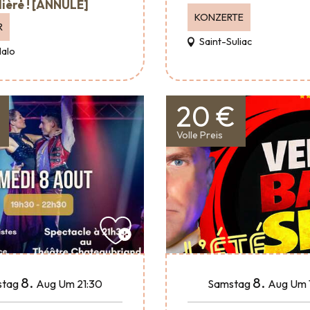
ière ! [ANNULÉ]
KONZERTE
R
Saint-Suliac
Malo
20 €
Volle Preis
8.
8.
tag
Aug
Um 21:30
Samstag
Aug
Um 