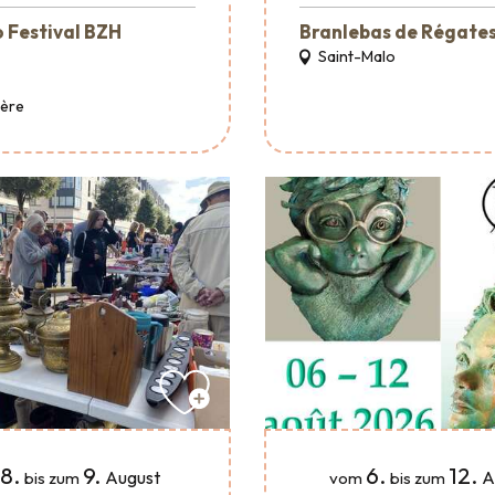
 Festival BZH
Branlebas de Régate
Saint-Malo
Père
8.
9.
6.
12.
August
A
bis zum
vom
bis zum