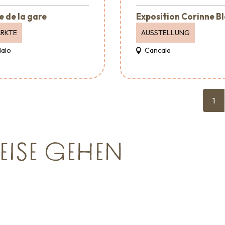
e de la gare
Exposition Corinne B
RKTE
AUSSTELLUNG
Malo
Cancale
1
EISE GEHEN
Veranstaltungsagenturen
und -
dienstleistungen
taltungen
Wohin ausgehen