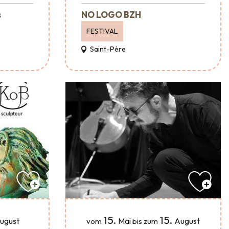
s
NO LOGO BZH
FESTIVAL
Saint-Père
15.
15.
ugust
Mai
August
vom
bis zum