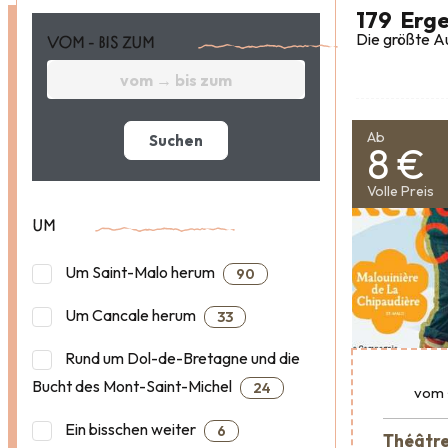
179
Erge
Die größte Au
VOM - BIS ZUM
Ab
Suchen
8 €
Volle Preis
UM
Um Saint-Malo herum
90
Um Cancale herum
33
Rund um Dol-de-Bretagne und die
Bucht des Mont-Saint-Michel
24
vom
Ein bisschen weiter
6
Théâtre 