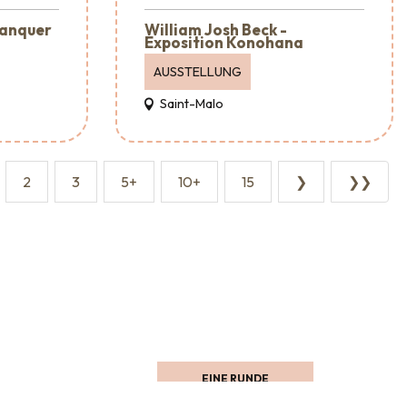
lanquer
William Josh Beck -
Exposition Konohana
AUSSTELLUNG
Saint-Malo
2
3
5+
10+
15
❯
❯❯
Wo man essen kann
EINE RUNDE
SCHAUFENSTERGUCKEN