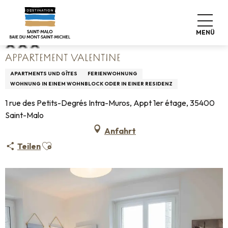
Aller
Startseite
Appartement Valentine
au
contenu
MENÜ
principal
APPARTEMENT VALENTINE
APARTMENTS UND GÎTES
FERIENWOHNUNG
WOHNUNG IN EINEM WOHNBLOCK ODER IN EINER RESIDENZ
1 rue des Petits-Degrés Intra-Muros, Appt 1er étage, 35400
Saint-Malo
Anfahrt
Ajouter aux favoris
Teilen