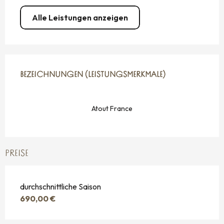
Alle Leistungen anzeigen
LEISTUNGENSMÖGLICHKEITEN
BEZEICHNUNGEN (LEISTUNGSMERKMALE)
BEZEICHNUNGEN (LEISTUNGSMERKMALE)
Atout France
PREISE
durchschnittliche Saison
690,00 €