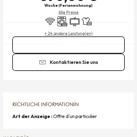
Woche (Ferienwohnung)
Alle Preise
Wi-Fi
Waschmaschine
Fernsehen
Bettwäsche und Laken
+ 24 andere Leistung(en)
06 10 53 15
▒▒
Kontaktieren Sie uns
RECHTLICHE INFORMATIONEN
RECHTLICHE INFORMATIONEN
Art der Anzeige :
Offre d'un particulier