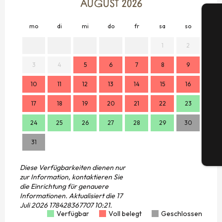
AUGUST 2026
mo
di
mi
do
fr
sa
so
mo
1
2
3
4
5
6
7
8
9
7
S
10
11
12
13
14
15
16
14
17
18
19
20
21
22
23
21
G
24
25
26
27
28
29
30
28
31
Tic
Diese Verfügbarkeiten dienen nur
zur Information, kontaktieren Sie
die Einrichtung für genauere
Informationen.
Aktualisiert die
17
Juli 2026 178428367707 10:21.
Verfügbar
Voll belegt
Geschlossen