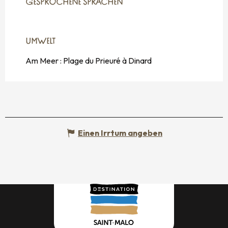
GESPROCHENE SPRACHEN
GESPROCHENE SPRACHEN
UMWELT
UMWELT
Am Meer :
Plage du Prieuré à Dinard
Einen Irrtum angeben