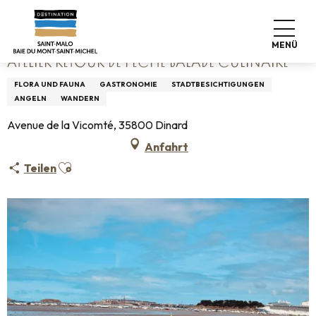
Aller
Startseite
Atelier Retour de Pêche Balade culinaire
au
contenu
MENÜ
principal
ATELIER RETOUR DE PÊCHE BALADE CULINAIRE
FLORA UND FAUNA
GASTRONOMIE
STADTBESICHTIGUNGEN
ANGELN
WANDERN
Avenue de la Vicomté, 35800 Dinard
Anfahrt
Ajouter aux favoris
Teilen