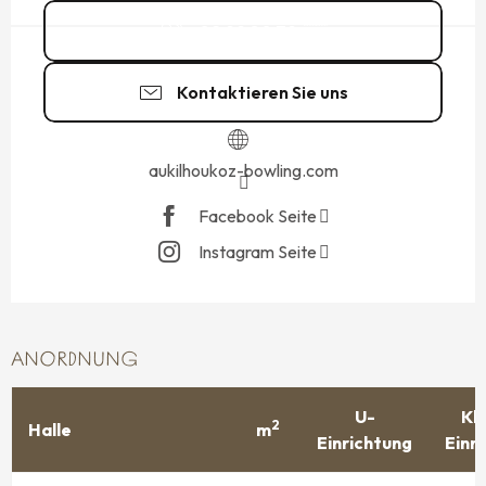
02 99 80 79
▒▒
Kontaktieren Sie uns
aukilhoukoz-bowling.com
Facebook Seite
Instagram Seite
ANORDNUNG
U-
Kl
2
Halle
m
Einrichtung
Einr