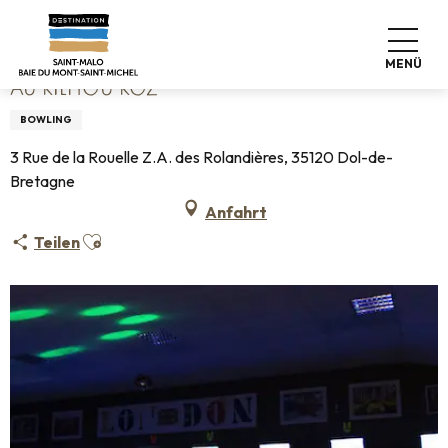
Aller
Startseite
Au Kilhou Koz
au
contenu
MENÜ
principal
AU KILHOU KOZ
BOWLING
3 Rue de la Rouelle Z.A. des Rolandières, 35120 Dol-de-
Bretagne
Anfahrt
Ajouter aux favoris
Teilen