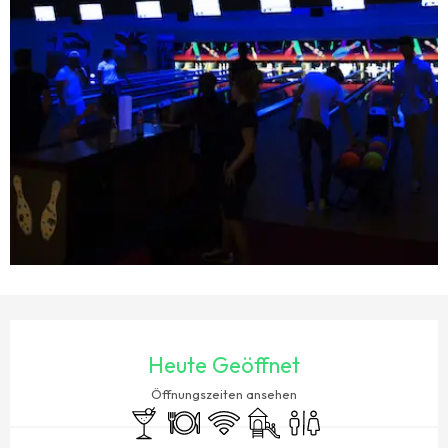
ÖFFNUNGSZEITEN & KONTAKTDATEN
Heute Geöffnet
Öffnungszeiten ansehen
Bar / Getränkestand
Restaurant
Wi-Fi
Spiele für Kinder / Spielplatz
Toiletten