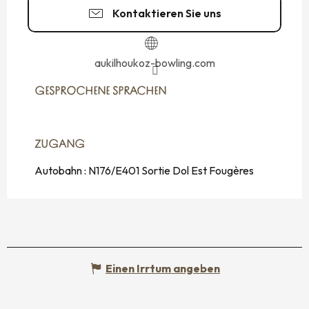
Kontaktieren Sie uns
aukilhoukoz-bowling.com
GESPROCHENE SPRACHEN
GESPROCHENE SPRACHEN
ZUGANG
ZUGANG
Autobahn : N176/E401 Sortie Dol Est Fougères
Einen Irrtum angeben