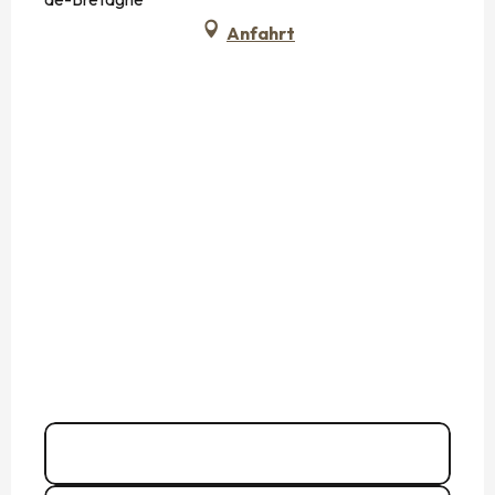
Anfahrt
02 99 80 79
▒▒