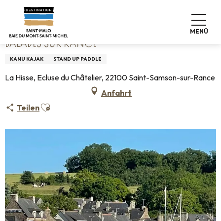
Aller
Startseite
Balades sur Rance
au
contenu
MENÜ
principal
BALADES SUR RANCE
KANU KAJAK
STAND UP PADDLE
La Hisse, Ecluse du Châtelier, 22100 Saint-Samson-sur-Rance
Anfahrt
Ajouter aux favoris
Teilen