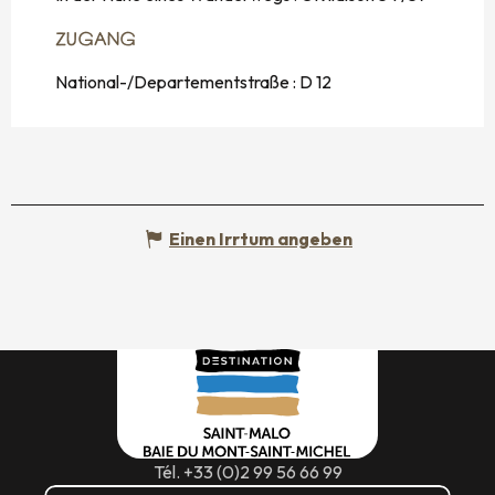
ZUGANG
ZUGANG
National-/Departementstraße : D 12
Einen Irrtum angeben
Tél. +33 (0)2 99 56 66 99