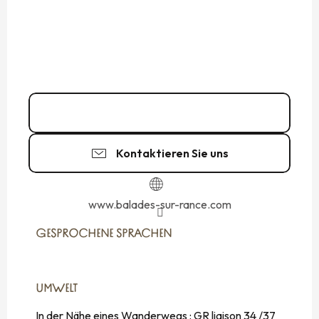
06 70 80 24
▒▒
Kontaktieren Sie uns
www.balades-sur-rance.com
GESPROCHENE SPRACHEN
GESPROCHENE SPRACHEN
UMWELT
UMWELT
In der Nähe eines Wanderwegs :
GR liaison 34 /37