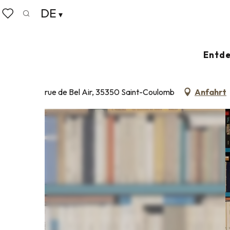
Aller
DE
Startseite
Bibliothèque de Saint-Coulomb
au
Suche
Voir les favoris
contenu
principal
BIBLIOTHÈQUE DE SAINT-C
Entde
BIBLIOTHEK - MEDIATHEK
rue de Bel Air, 35350 Saint-Coulomb
Anfahrt