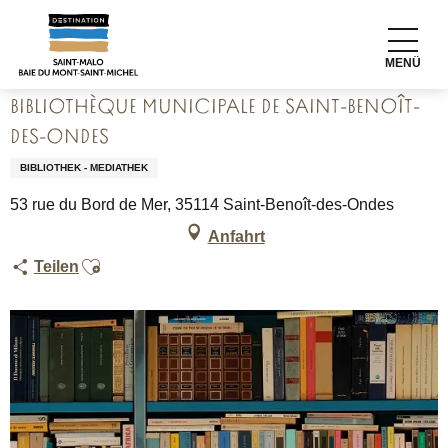
Aller
Startseite
au
Bibliothèque municipale de Saint-Benoît-des-Ondes
contenu
MENÜ
principal
BIBLIOTHÈQUE MUNICIPALE DE SAINT-BENOÎT-
DES-ONDES
BIBLIOTHEK - MEDIATHEK
53 rue du Bord de Mer, 35114 Saint-Benoît-des-Ondes
Anfahrt
Ajouter aux favoris
Teilen