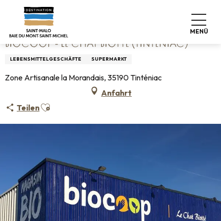
Aller
Startseite
Biocoop - Le Chat Biotté (Tinténiac)
au
contenu
MENÜ
principal
BIOCOOP - LE CHAT BIOTTÉ (TINTÉNIAC)
LEBENSMITTELGESCHÄFTE
SUPERMARKT
Zone Artisanale la Morandais, 35190 Tinténiac
Anfahrt
Ajouter aux favoris
Teilen