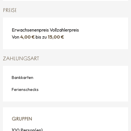
PREISE
Erwachsenenpreis Vollzahlerpreis
Von
4,00 €
bis zu
15,00 €
ZAHLUNGSART
Bankkarten
Ferienschecks
GRUPPEN
GRUPPEN
100 Person(en)