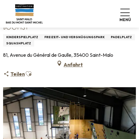
Aller
Startseite
BOOMSY
au
contenu
MENÜ
principal
BOOMSY
KINDERSPIELPLATZ
FREIZEIT- UND VERGNÜGUNGSPARK
PADELPLATZ
SQUASHPLATZ
81, Avenue du Général de Gaulle, 35400 Saint-Malo
Anfahrt
Ajouter aux favoris
Teilen