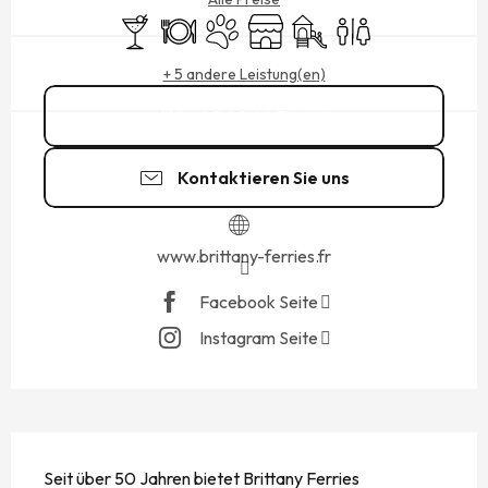
Bar / Getränkestand
Restaurant
Tiere erlaubt
Shop
Spiele für Kinder / Spielpla
Toiletten
+ 5 andere Leistung(en)
02 99 40 78
▒▒
Kontaktieren Sie uns
www.brittany-ferries.fr
Facebook Seite
Instagram Seite
BESCHREIBUNG
Seit über 50 Jahren bietet Brittany Ferries 