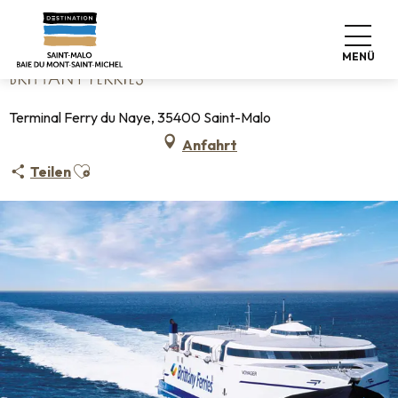
Aller
Startseite
Brittany Ferries
au
contenu
MENÜ
principal
BRITTANY FERRIES
Terminal Ferry du Naye, 35400 Saint-Malo
Anfahrt
Ajouter aux favoris
Teilen