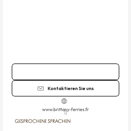
02 99 40 78
▒▒
Kontaktieren Sie uns
www.brittany-ferries.fr
GESPROCHENE SPRACHEN
GESPROCHENE SPRACHEN