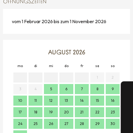
ÖFFNUNGSZEITEN
vom 1 Februar 2026 bis zum 1 November 2026
AUGUST 2026
mo
di
mi
do
fr
sa
so
mo
1
2
3
4
5
6
7
8
9
7
10
11
12
13
14
15
16
14
17
18
19
20
21
22
23
21
S
24
25
26
27
28
29
30
28