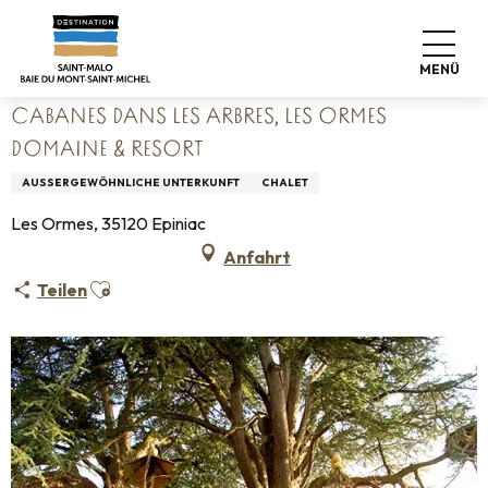
Aller
Startseite
au
Cabanes dans les arbres, Les Ormes Domaine & Resort
contenu
MENÜ
principal
CABANES DANS LES ARBRES, LES ORMES
DOMAINE & RESORT
AUSSERGEWÖHNLICHE UNTERKUNFT
CHALET
Les Ormes, 35120 Epiniac
Anfahrt
Ajouter aux favoris
Teilen