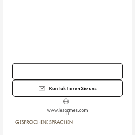
02 99 73 53
▒▒
Kontaktieren Sie uns
www.lesormes.com
GESPROCHENE SPRACHEN
GESPROCHENE SPRACHEN