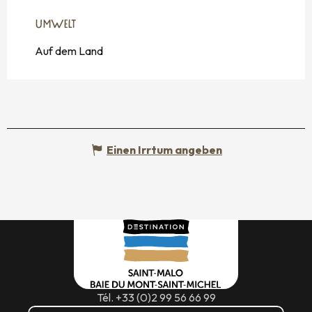
UMWELT
UMWELT
Auf dem Land
Einen Irrtum angeben
Tél. +33 (0)2 99 56 66 99