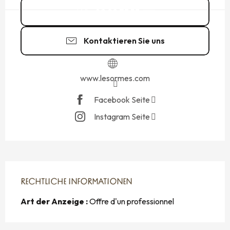
02 99 73 53
▒▒
Kontaktieren Sie uns
www.lesormes.com
Facebook Seite
Instagram Seite
RECHTLICHE INFORMATIONEN
RECHTLICHE INFORMATIONEN
Art der Anzeige :
Offre d'un professionnel