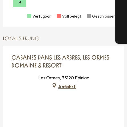
31
G
Verfügbar
Voll belegt
Geschlossen
Tic
LOKALISIERUNG
CABANES DANS LES ARBRES, LES ORMES
DOMAINE & RESORT
Les Ormes, 35120 Epiniac
Anfahrt