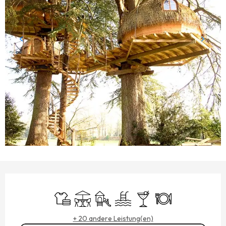
ÖFFNUNGSZEITEN & KONTAKTDATEN
Bettwäsche und Laken
Terrasse
Spiele für Kinder / Spielplatz
Schwimmbad
Bar / Getränkestand
Restaurant
+ 20 andere Leistung(en)