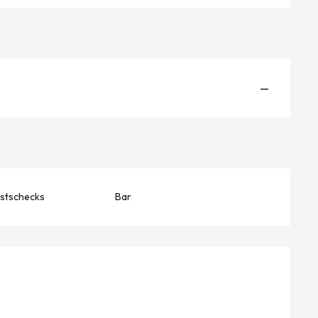
—
stschecks
Bar