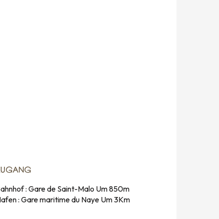
ZUGANG
ZUGANG
ahnhof : Gare de Saint-Malo Um 850m
afen : Gare maritime du Naye Um 3Km