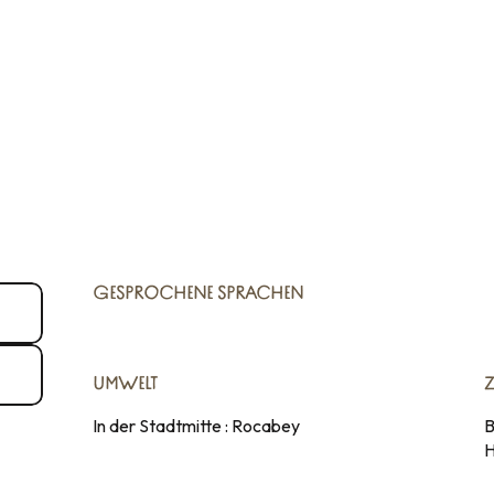
GESPROCHENE SPRACHEN
GESPROCHENE SPRACHEN
UMWELT
UMWELT
In der Stadtmitte :
Rocabey
B
H