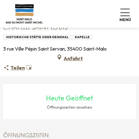
Aller
Startseite
Chapelle Saint Louis
au
contenu
MENÜ
principal
CHAPELLE SAINT LOUIS
HISTORISCHE STÄTTE ODER DENKMAL
KAPELLE
3 rue Ville Pépin Saint Servan, 35400 Saint-Malo
Anfahrt
Ajouter aux favoris
Teilen
ÖFFNUNGSZEITEN & KONTAKTDATEN
Heute Geöffnet
Öffnungszeiten ansehen
ÖFFNUNGSZEITEN