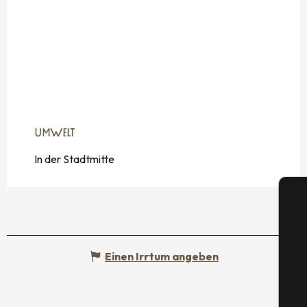
UMWELT
UMWELT
In der Stadtmitte
Einen Irrtum angeben
S