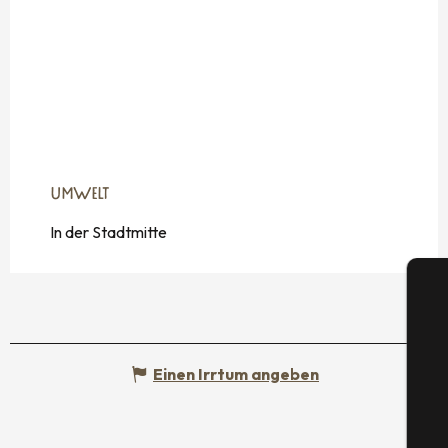
UMWELT
UMWELT
In der Stadtmitte
Einen Irrtum angeben
S