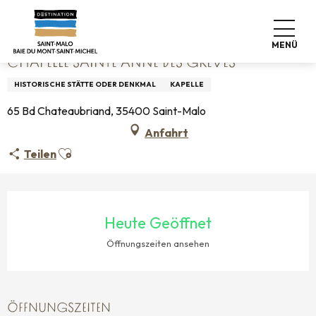
Aller
Startseite
Chapelle Sainte Anne Des Grèves
au
contenu
MENÜ
principal
CHAPELLE SAINTE ANNE DES GRÈVES
HISTORISCHE STÄTTE ODER DENKMAL
KAPELLE
65 Bd Chateaubriand, 35400 Saint-Malo
Anfahrt
Ajouter aux favoris
Teilen
ÖFFNUNGSZEITEN & KONTAKTDATEN
Heute Geöffnet
Öffnungszeiten ansehen
ÖFFNUNGSZEITEN