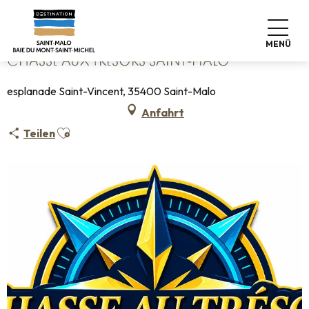
Aller
Startseite
Chasse aux Trésors Saint-Malo
au
contenu
MENÜ
principal
CHASSE AUX TRÉSORS SAINT-MALO
esplanade Saint-Vincent, 35400 Saint-Malo
Anfahrt
Ajouter aux favoris
Teilen