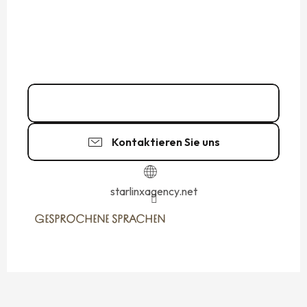
07 64 84 15
▒▒
Kontaktieren Sie uns
starlinxagency.net
GESPROCHENE SPRACHEN
GESPROCHENE SPRACHEN