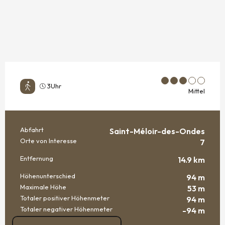
3Uhr
Mittel
Abfahrt
Saint-Méloir-des-Ondes
PRAKTISCHE INFORMATIONEN
Orte von Interesse
7
Entfernung
14.9 km
Höhenunterschied
94 m
Maximale Höhe
53 m
Totaler positiver Höhenmeter
94 m
Totaler negativer Höhenmeter
-94 m
DOKUMENTATION