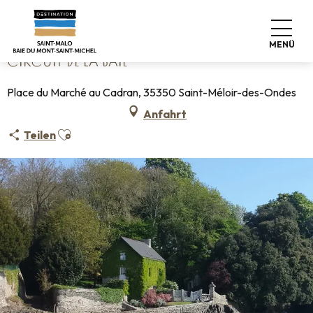
Aller
Startseite
Circuit de la Baie
au
contenu
MENÜ
principal
CIRCUIT DE LA BAIE
Place du Marché au Cadran, 35350 Saint-Méloir-des-Ondes
Anfahrt
Ajouter aux favoris
Teilen