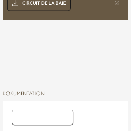
Mit GP
CIRCUIT DE LA BAIE
94 M DE HÖHENUNTERSCHIED
HÖHENUNTERSCHIED
DOKUMENTATION
Circuit de la Baie