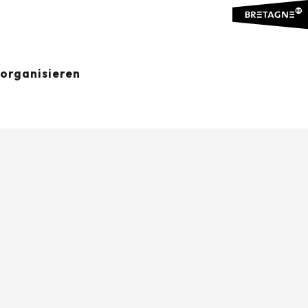
organisieren
Ajouter aux favoris
Teilen
Zu Favoriten hinzufügen
ORTE VON INTERESSE