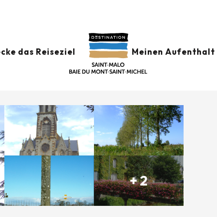
cke das Reiseziel
Meinen Aufenthalt 
rt
+ 2