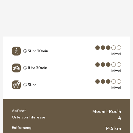
3Uhr 30min
Mittel
1Uhr 30min
Mittel
3Uhr
Mittel
Abfahrt
Mesnil-Roc'h
PRAKTISCHE INFORMATIONEN
Orte von Interesse
4
Entfernung
14.5 km