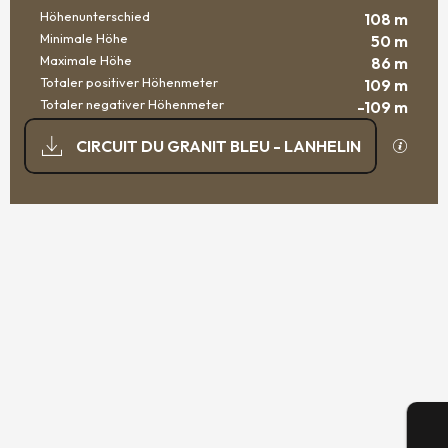
Höhenunterschied
108 m
Minimale Höhe
50 m
Maximale Höhe
86 m
Totaler positiver Höhenmeter
109 m
Totaler negativer Höhenmeter
-109 m
DOKUMENTATION
Mit GP
CIRCUIT DU GRANIT BLEU - LANHELIN
108 M DE HÖHENUNTERSCHIED
HÖHENUNTERSCHIED