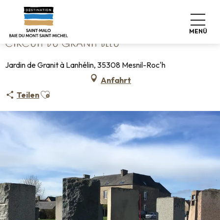
Aller
Startseite
Circuit du Granit Bleu
au
contenu
MENÜ
principal
CIRCUIT DU GRANIT BLEU
Jardin de Granit à Lanhélin, 35308 Mesnil-Roc'h
Anfahrt
Ajouter aux favoris
Teilen