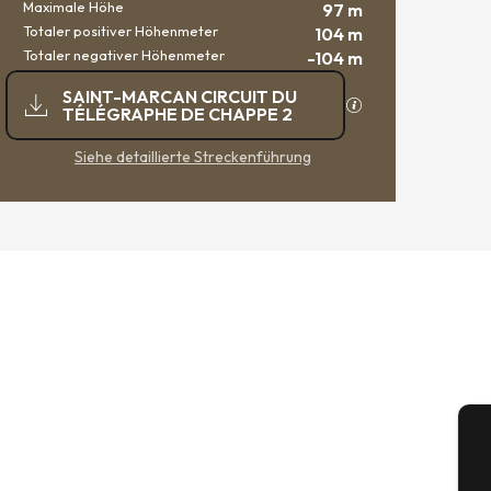
Maximale Höhe
97 m
Totaler positiver Höhenmeter
104 m
Totaler negativer Höhenmeter
-104 m
DOKUMENTATION
SAINT-MARCAN CIRCUIT DU
Mit GPX / KML-Dat
TÉLÉGRAPHE DE CHAPPE 2
Siehe detaillierte Streckenführung
A