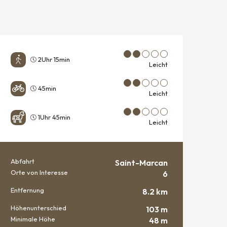
2Uhr 15min
Leicht
45min
Leicht
1Uhr 45min
Leicht
Abfahrt
Saint-Marcan
PRAKTISCHE INFORMATIO
Orte von Interesse
6
Entfernung
8.2 km
Höhenunterschied
103 m
Minimale Höhe
48 m