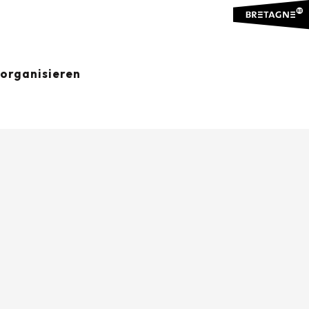
organisieren
Ajouter aux favoris
Teilen
Zu Favoriten hinzufügen
ORTE VON INTERESSE