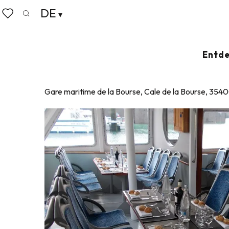
Aller
DE
Startseite
Compagnie Corsaire
au
Suche
Voir les favoris
contenu
principal
COMPAGNIE CORSAIRE
Entde
ZIMMERVERMIETUNG
Gare maritime de la Bourse, Cale de la Bourse, 354