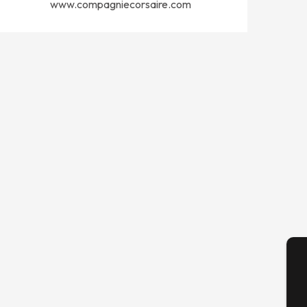
www.compagniecorsaire.com
A