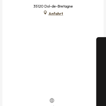
35120 Dol-de-Bretagne
Anfahrt
S
G