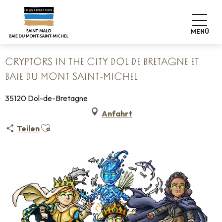
Aller
Startseite
au
Cryptors in the City Dol de Bretagne et Baie du Mont Saint-
contenu
Michel
MENÜ
principal
CRYPTORS IN THE CITY DOL DE BRETAGNE ET
BAIE DU MONT SAINT-MICHEL
35120 Dol-de-Bretagne
Anfahrt
Ajouter aux favoris
Teilen