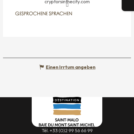
cryptorsinthecity.com
Tic
GESPROCHENE SPRACHEN
GESPROCHENE SPRACHEN
Einen Irrtum angeben
Tél. +33 (0)2 99 56 66 99