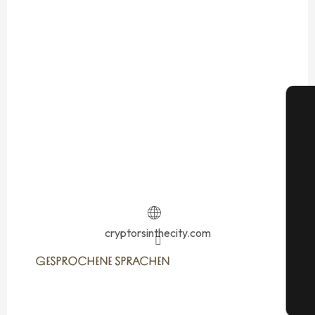
S
cryptorsinthecity.com
G
GESPROCHENE SPRACHEN
GESPROCHENE SPRACHEN
Tic