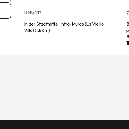
UMWELT
UMWELT
In der Stadtmitte :
Intra-Muros (La Vieille
B
Ville)
(1.5Km)
p
B