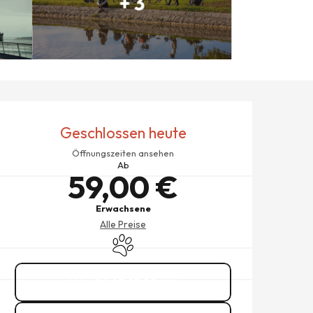
+ 3
ÖFFNUNGSZEITEN & KONTAK
Geschlossen heute
Öffnungszeiten ansehen
Ab
59,00 €
Erwachsene
Alle Preise
Tiere erlaubt
06 67 95 02
▒▒