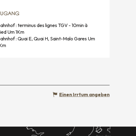
ZUGANG
ZUGANG
ahnhof : terminus des lignes TGV - 10min à
ied Um 1Km
ahnhof : Quai E, Quai H, Saint-Malo Gares Um
1Km
Einen Irrtum angeben