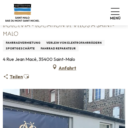
Aller
Startseite
DolceVia - Location de vélos à Saint-Malo
au
contenu
MENÜ
principal
DOLCEVIA - LOCATION DE VÉLOS À SAINT-
MALO
FAHRRADVERMIETUNG
VERLEIH VON ELEKTROFAHRRÄDERN
SPORTGESCHÄFTE
FAHRRAD REPARATEUR
4 Rue Jean Macé, 35400 Saint-Malo
Anfahrt
Ajouter aux favoris
Teilen