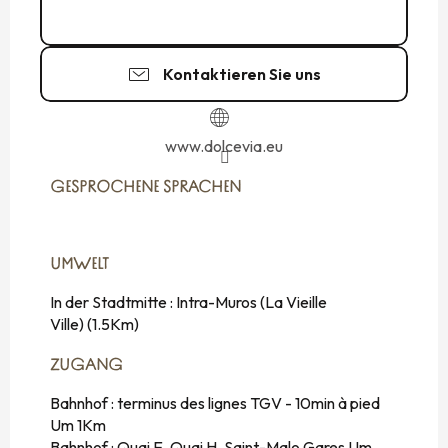
06 69 44 97
▒▒
Kontaktieren Sie uns
www.dolcevia.eu
GESPROCHENE SPRACHEN
GESPROCHENE SPRACHEN
UMWELT
UMWELT
In der Stadtmitte :
Intra-Muros (La Vieille
Ville)
(1.5Km)
ZUGANG
ZUGANG
Bahnhof : terminus des lignes TGV - 10min à pied
Um 1Km
Bahnhof : Quai E, Quai H, Saint-Malo Gares Um