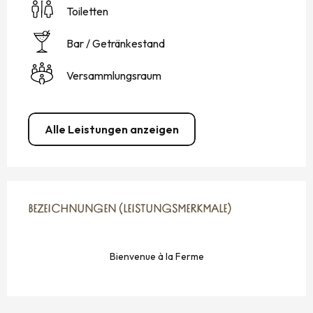
Toiletten
Bar / Getränkestand
Versammlungsraum
Alle Leistungen anzeigen
LEISTUNGENSMÖGLICHKEITEN
BEZEICHNUNGEN (LEISTUNGSMERKMALE)
BEZEICHNUNGEN (LEISTUNGSMERKMALE)
Bienvenue à la Ferme