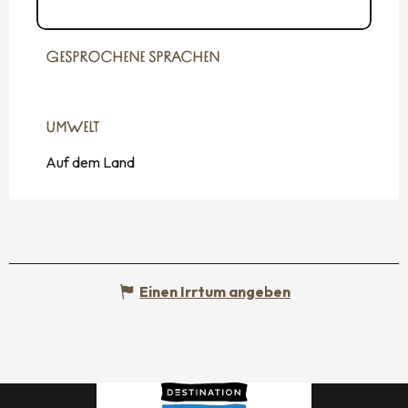
Zu den Webseiten
GESPROCHENE SPRACHEN
GESPROCHENE SPRACHEN
UMWELT
UMWELT
Auf dem Land
Einen Irrtum angeben