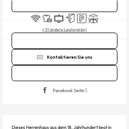
Reservieren
Wi-Fi
Bettwäsche und Laken
Fernsehen
Unabhängiger Eingang
Parkplatz
Terrasse
+ 51 andere Leistung(en)
02 99 48 07
▒▒
Kontaktieren Sie uns
Zu den Webseiten
Facebook Seite
BESCHREIBUNG
Dieses Herrenhaus aus dem 18. Jahrhundert liegt in 