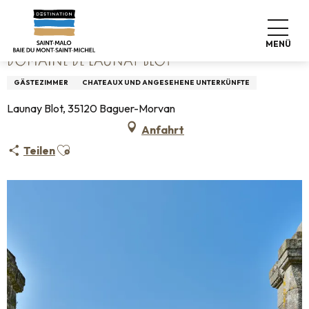
Aller
Startseite
Domaine de Launay Blot
au
contenu
MENÜ
principal
DOMAINE DE LAUNAY BLOT
GÄSTEZIMMER
CHATEAUX UND ANGESEHENE UNTERKÜNFTE
Launay Blot, 35120 Baguer-Morvan
Anfahrt
Ajouter aux favoris
Teilen