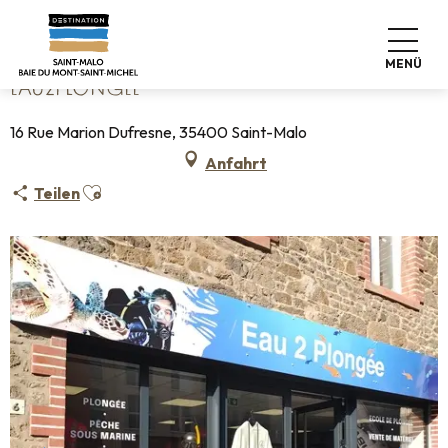
Aller
Startseite
Eau2plongée
au
contenu
MENÜ
principal
EAU2PLONGÉE
16 Rue Marion Dufresne, 35400 Saint-Malo
Anfahrt
Ajouter aux favoris
Teilen