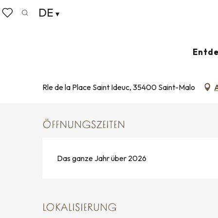
Aller
DE
Startseite
Église Saint-Ideuc
au
Suche
Voir les favoris
contenu
principal
ÉGLISE SAINT-IDEUC
Entde
HISTORISCHE STÄTTE ODER DENKMAL
KIRCHE
Rle de la Place Saint Ideuc, 35400 Saint-Malo
ÖFFNUNGSZEITEN
Das ganze Jahr über 2026
LOKALISIERUNG