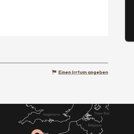
G
Tick
Einen Irrtum angeben