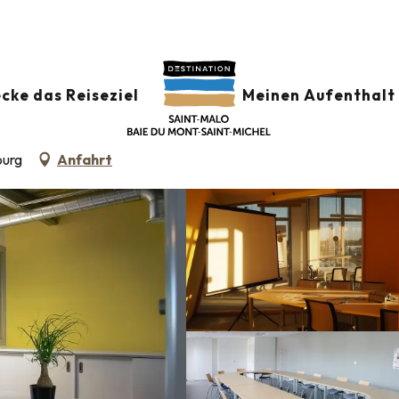
TAGNE ROMANTIQUE
cke das Reiseziel
Meinen Aufenthalt 
ourg
Anfahrt