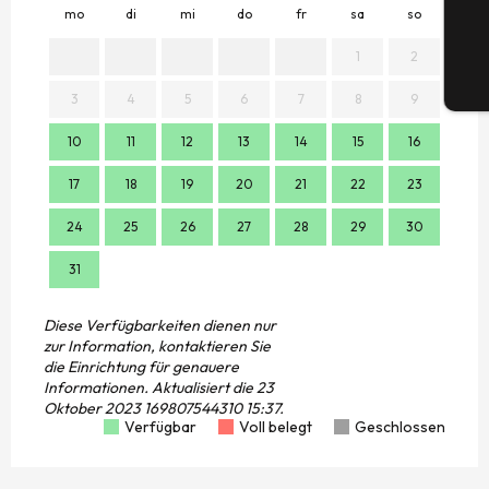
mo
di
mi
do
fr
sa
so
mo
1
2
Tic
3
4
5
6
7
8
9
7
10
11
12
13
14
15
16
14
17
18
19
20
21
22
23
21
24
25
26
27
28
29
30
28
31
Diese Verfügbarkeiten dienen nur
zur Information, kontaktieren Sie
die Einrichtung für genauere
Informationen.
Aktualisiert die
23
Oktober 2023 169807544310 15:37.
Verfügbar
Voll belegt
Geschlossen