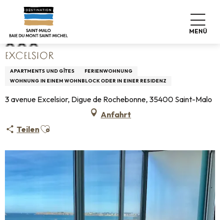
Aller
Startseite
Excelsior
au
contenu
MENÜ
principal
EXCELSIOR
APARTMENTS UND GÎTES
FERIENWOHNUNG
WOHNUNG IN EINEM WOHNBLOCK ODER IN EINER RESIDENZ
3 avenue Excelsior, Digue de Rochebonne, 35400 Saint-Malo
Anfahrt
Ajouter aux favoris
Teilen