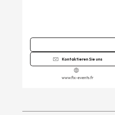
06 64 72 83
▒▒
Kontaktieren Sie uns
www.fix-events.fr