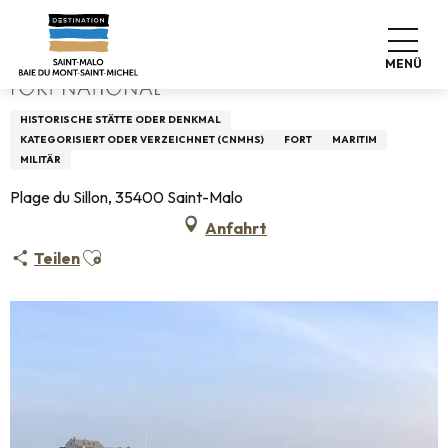
Aller
Startseite
Fort National
au
contenu
MENÜ
principal
FORT NATIONAL
HISTORISCHE STÄTTE ODER DENKMAL
KATEGORISIERT ODER VERZEICHNET (CNMHS)
FORT
MARITIM
MILITÄR
Plage du Sillon, 35400 Saint-Malo
Anfahrt
Ajouter aux favoris
Teilen