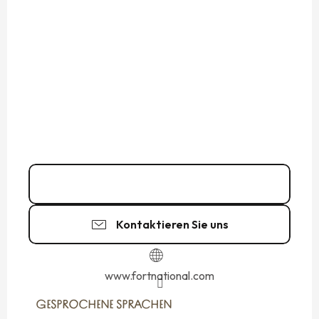
02 99 85 34
▒▒
Kontaktieren Sie uns
www.fortnational.com
GESPROCHENE SPRACHEN
GESPROCHENE SPRACHEN