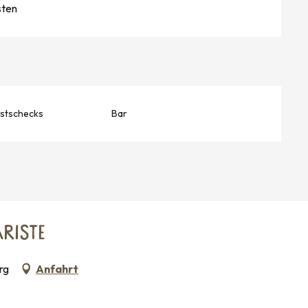
sten
stschecks
Bar
RISTE
rg
Anfahrt