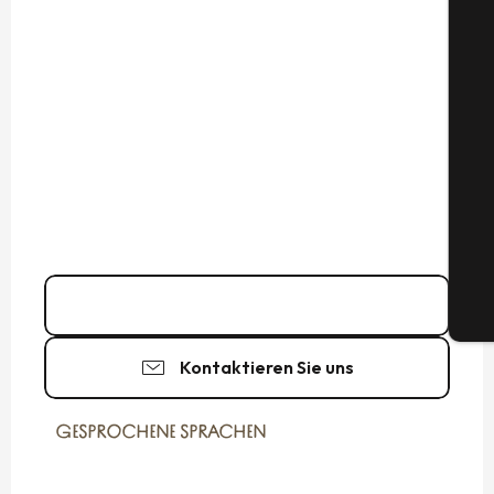
S
G
06 72 56 26
▒▒
Tic
Kontaktieren Sie uns
GESPROCHENE SPRACHEN
GESPROCHENE SPRACHEN