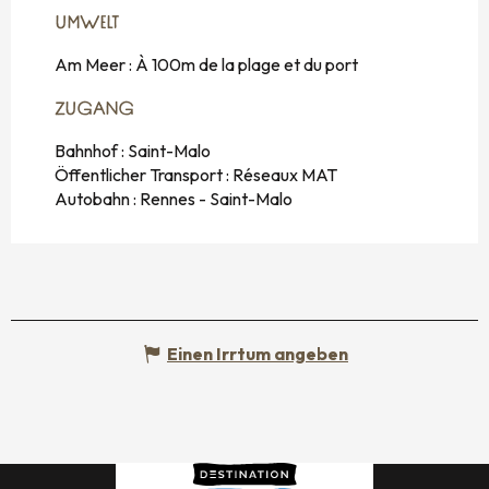
UMWELT
UMWELT
Am Meer :
À 100m de la plage et du port
ZUGANG
ZUGANG
Bahnhof : Saint-Malo
Öffentlicher Transport : Réseaux MAT
Autobahn : Rennes - Saint-Malo
Einen Irrtum angeben