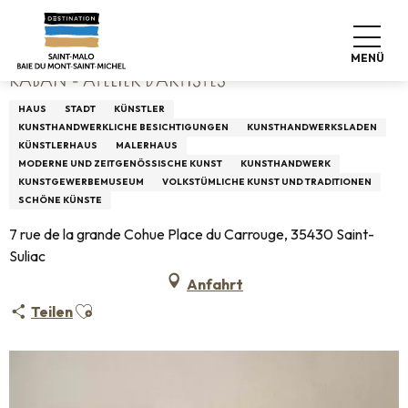
Aller
Startseite
Kabañ - Atelier d'artistes
au
contenu
MENÜ
principal
KABAÑ - ATELIER D'ARTISTES
HAUS
STADT
KÜNSTLER
KUNSTHANDWERKLICHE BESICHTIGUNGEN
KUNSTHANDWERKSLADEN
KÜNSTLERHAUS
MALERHAUS
MODERNE UND ZEITGENÖSSISCHE KUNST
KUNSTHANDWERK
KUNSTGEWERBEMUSEUM
VOLKSTÜMLICHE KUNST UND TRADITIONEN
SCHÖNE KÜNSTE
7 rue de la grande Cohue Place du Carrouge, 35430 Saint-
Suliac
Anfahrt
Ajouter aux favoris
Teilen