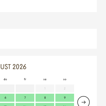
UST 2026
do
fr
sa
so
mo
d
1
2
6
7
8
9
7