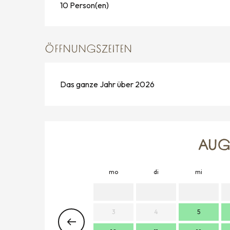
10 Person(en)
ÖFFNUNGSZEITEN
Das ganze Jahr über 2026
AUG
mo
di
mi
3
4
5