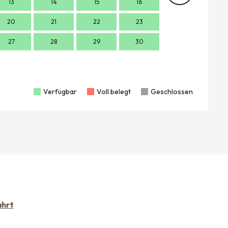
13
14
15
16
14
1
20
21
22
23
21
2
27
28
29
30
28
2
Verfügbar
Voll belegt
Geschlossen
ahrt