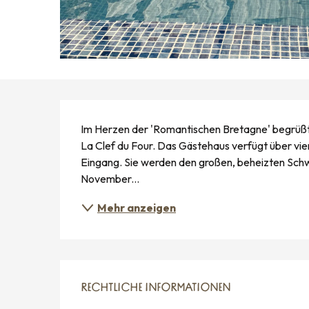
BESCHREIBUNG
Im Herzen der 'Romantischen Bretagne' begrüßt S
La Clef du Four. Das Gästehaus verfügt über vi
Eingang. Sie werden den großen, beheizten Schwi
November...
Mehr anzeigen
RECHTLICHE INFORMATIONEN
RECHTLICHE INFORMATIONEN