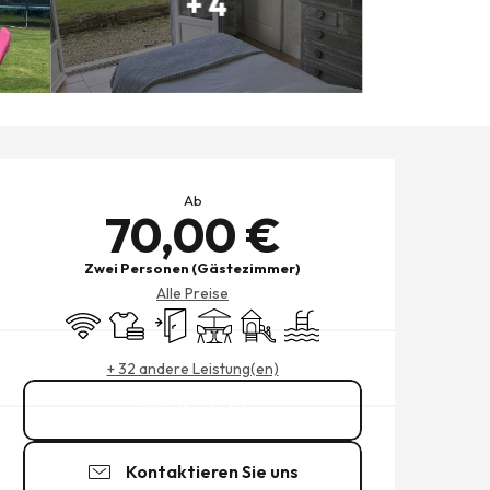
+ 4
ÖFFNUNGSZEITEN & KONTAK
Ab
70,00 €
Zwei Personen (Gästezimmer)
Alle Preise
Wi-Fi
Bettwäsche und Laken
Unabhängiger Eingang
Terrasse
Spiele für Kinder / Spielplatz
Schwimmbad
+ 32 andere Leistung(en)
Kontakt
Kontaktieren Sie uns