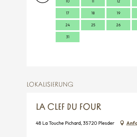
10
11
12
17
18
19
24
25
26
31
LOKALISIERUNG
LA CLEF DU FOUR
48 La Touche Pichard, 35720 Plesder
Anf