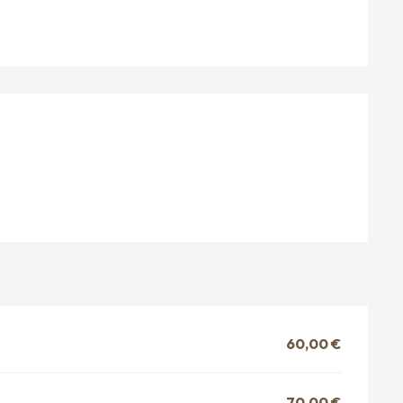
KEITEN
60,00 €
70,00 €