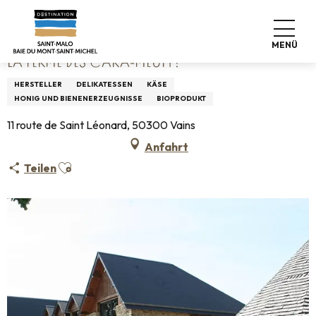
Aller
Startseite
La Ferme des Cara-Meuh !
au
contenu
MENÜ
principal
LA FERME DES CARA-MEUH !
HERSTELLER
DELIKATESSEN
KÄSE
HONIG UND BIENENERZEUGNISSE
BIOPRODUKT
11 route de Saint Léonard, 50300 Vains
Anfahrt
Ajouter aux favoris
Teilen