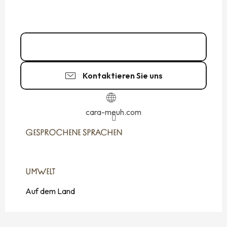
02 33 70 82
▒▒
Kontaktieren Sie uns
cara-meuh.com
GESPROCHENE SPRACHEN
GESPROCHENE SPRACHEN
UMWELT
UMWELT
Auf dem Land