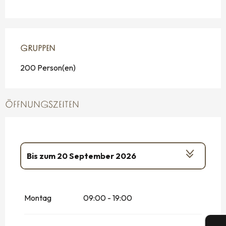
GRUPPEN
GRUPPEN
200 Person(en)
ÖFFNUNGSZEITEN
Bis zum
20 September 2026
vom
14 Januar 2026
bis zum
3 April
2026
Montag
09:00 - 19:00
vom
21 September 2026
bis zum
31
Dezember 2026