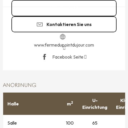
Kontakt
Kontaktieren Sie uns
www.fermedupointdujour.com
Facebook Seite
ANORDNUNG
U-
Kla
2
Halle
m
Einrichtung
Einri
Salle
100
65