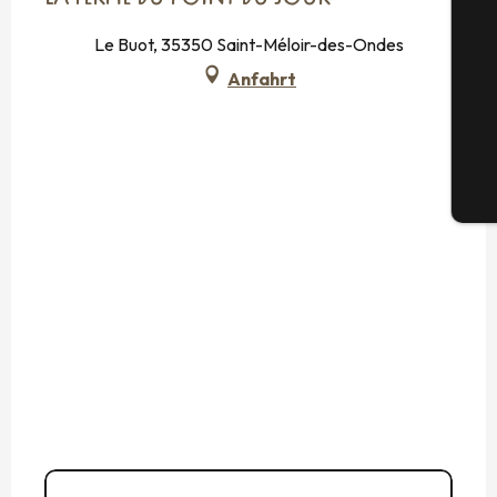
S
Le Buot, 35350 Saint-Méloir-des-Ondes
Anfahrt
G
Tic