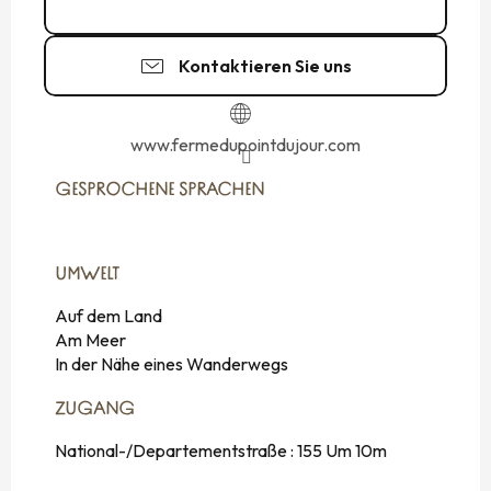
Kontakt
Kontaktieren Sie uns
www.fermedupointdujour.com
GESPROCHENE SPRACHEN
GESPROCHENE SPRACHEN
UMWELT
UMWELT
Auf dem Land
Am Meer
In der Nähe eines Wanderwegs
ZUGANG
ZUGANG
National-/Departementstraße : 155 Um 10m