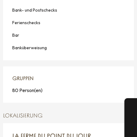
Bank- und Postschecks
Ferienschecks
Bar
Banküberweisung
GRUPPEN
GRUPPEN
80 Person(en)
LOKALISIERUNG
LA FERME DU POINT DU JOUR