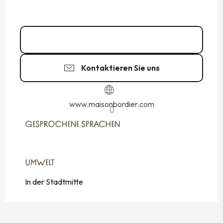
02 99 40 88
▒▒
Kontaktieren Sie uns
www.maisonbordier.com
GESPROCHENE SPRACHEN
GESPROCHENE SPRACHEN
UMWELT
UMWELT
In der Stadtmitte