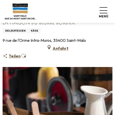
Aller
Startseite
La Maison du Beurre Bordier
au
contenu
MENÜ
principal
LA MAISON DU BEURRE BORDIER
DELIKATESSEN
KÄSE
9 rue de l'Orme Intra-Muros, 35400 Saint-Malo
Anfahrt
Ajouter aux favoris
Teilen