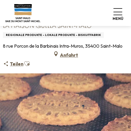
Aller
Startseite
La Maison Guella Saint-Malo
au
contenu
MENÜ
principal
LA MAISON GUELLA SAINT-MALO
REGIONALE PRODUKTE - LOKALE PRODUKTE - BISKUITFABRIK
8 rue Porcon de la Barbinais Intra-Muros, 35400 Saint-Malo
Anfahrt
Ajouter aux favoris
Teilen