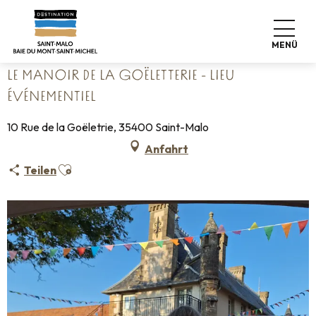
Aller
Startseite
au
Le Manoir de la Goëletterie - Lieu événementiel
contenu
MENÜ
principal
LE MANOIR DE LA GOËLETTERIE - LIEU
ÉVÉNEMENTIEL
10 Rue de la Goëletrie, 35400 Saint-Malo
Anfahrt
Ajouter aux favoris
Teilen