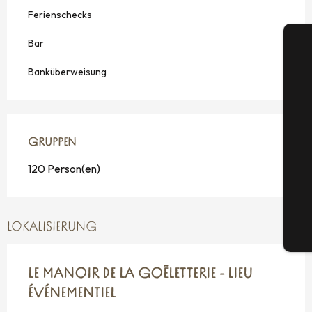
Ferienschecks
Bar
Banküberweisung
S
GRUPPEN
GRUPPEN
120 Person(en)
G
LOKALISIERUNG
Tic
LE MANOIR DE LA GOËLETTERIE - LIEU
ÉVÉNEMENTIEL