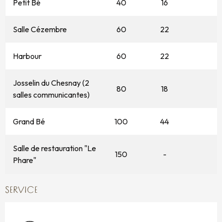
Petit Bé
40
16
Salle Cézembre
60
22
Harbour
60
22
Josselin du Chesnay (2
80
18
salles communicantes)
Grand Bé
100
44
Salle de restauration "Le
150
-
Phare"
SERVICE