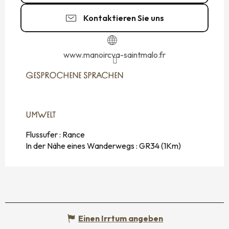
Kontaktieren Sie uns
www.manoircva-saintmalo.fr
GESPROCHENE SPRACHEN
GESPROCHENE SPRACHEN
UMWELT
UMWELT
Flussufer :
Rance
In der Nähe eines Wanderwegs :
GR34
(1Km)
Einen Irrtum angeben