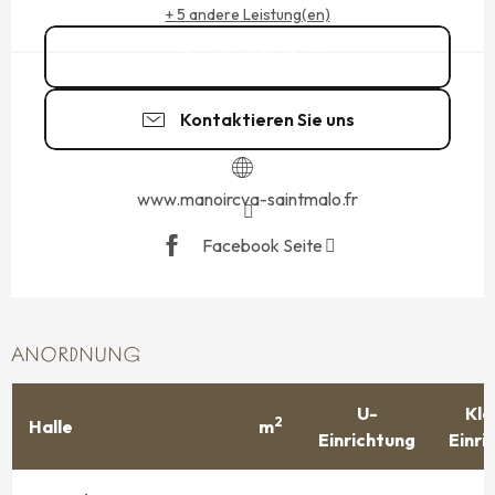
+ 5 andere Leistung(en)
02 99 81 91
▒▒
Kontaktieren Sie uns
www.manoircva-saintmalo.fr
Facebook Seite
ANORDNUNG
U-
Kla
2
Halle
m
Einrichtung
Einri