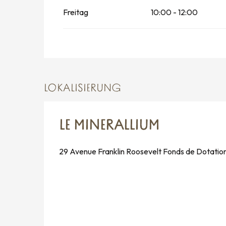
vom
24 August 2026
bis zum
30 August 
Freitag
10:00 - 12:00
LOKALISIERUNG
LE MINERALLIUM
29 Avenue Franklin Roosevelt Fonds de Dotation