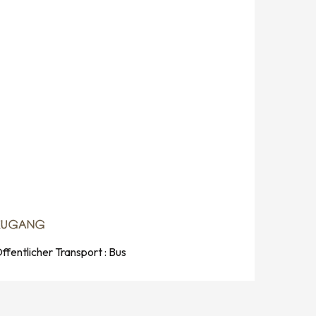
ZUGANG
ZUGANG
ffentlicher Transport : Bus