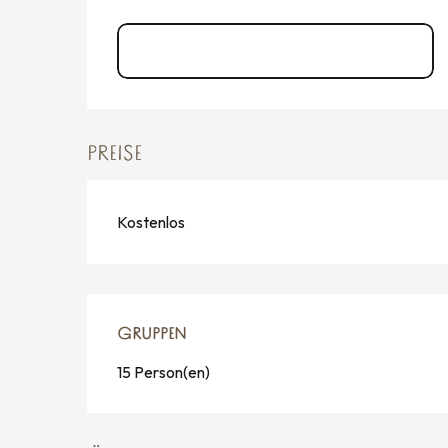
Documentation Le Minerallium
PREISE
Kostenlos
GRUPPEN
GRUPPEN
15 Person(en)