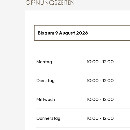
ÖFFNUNGSZEITEN
Bis zum
9 August 2026
vom
6 Juli 2026
bis zum
12 Juli 2026
Montag
10:00 - 12:00
vom
13 Juli 2026
bis zum
19 Juli 2026
vom
20 Juli 2026
bis zum
26 Juli 2026
Dienstag
10:00 - 12:00
vom
27 Juli 2026
bis zum
2 August 2026
Mittwoch
10:00 - 12:00
vom
10 August 2026
bis zum
16 August 2
Donnerstag
10:00 - 12:00
vom
17 August 2026
bis zum
23 August 2