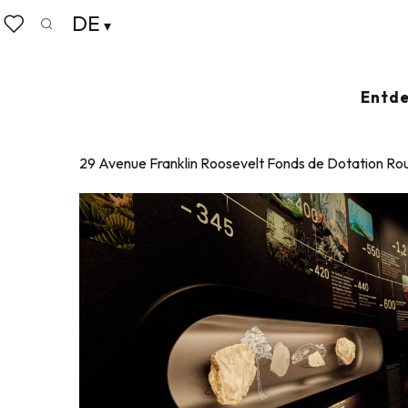
Aller
DE
Startseite
Le Minerallium
au
Suche
Voir les favoris
contenu
principal
LE MINERALLIUM
Entde
MUSEUM
PRIVATMUSEUM
BÄUERLICHES LEBEN UND LAND
29 Avenue Franklin Roosevelt Fonds de Dotation Rou