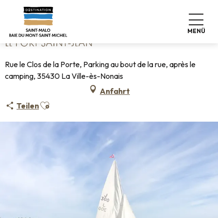
Aller
Startseite
Le Port Saint-Jean
au
contenu
MENÜ
principal
LE PORT SAINT-JEAN
Rue le Clos de la Porte, Parking au bout de la rue, après le
camping, 35430 La Ville-ès-Nonais
Anfahrt
Ajouter aux favoris
Teilen