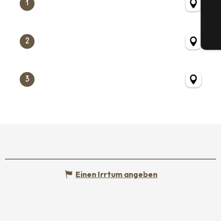
1
Tic
2
3
Einen Irrtum angeben