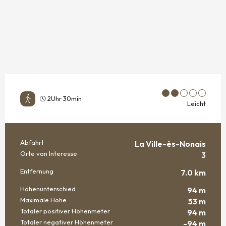
2Uhr 30min
Leicht
Abfahrt
La Ville-ès-Nonais
PRAKTISCHE INFORMATIONEN
Orte von Interesse
3
Entfernung
7.0 km
Höhenunterschied
94 m
Maximale Höhe
53 m
Totaler positiver Höhenmeter
94 m
Totaler negativer Höhenmeter
-94 m