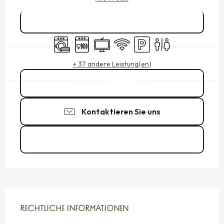
Reservieren
Waschmaschine
Geschirrspülmaschine
Fernsehen
Wi-Fi
Parkplatz
Toiletten
+ 37 andere Leistung(en)
06 68 17 67
▒▒
Kontaktieren Sie uns
Zu den Webseiten
RECHTLICHE INFORMATIONEN
RECHTLICHE INFORMATIONEN