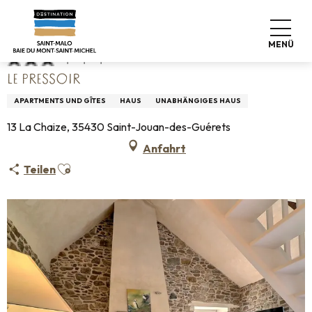
Aller
Startseite
Le Pressoir
au
contenu
MENÜ
principal
LE PRESSOIR
APARTMENTS UND GÎTES
HAUS
UNABHÄNGIGES HAUS
13 La Chaize, 35430 Saint-Jouan-des-Guérets
Anfahrt
Ajouter aux favoris
Teilen