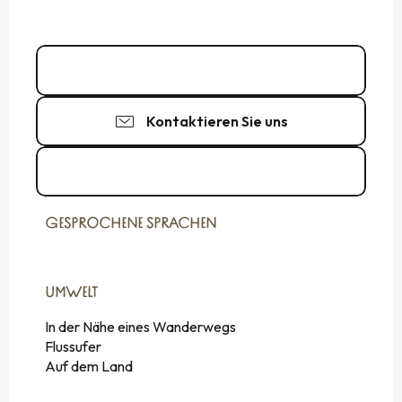
06 68 17 67
▒▒
Kontaktieren Sie uns
Zu den Webseiten
GESPROCHENE SPRACHEN
GESPROCHENE SPRACHEN
UMWELT
UMWELT
In der Nähe eines Wanderwegs
Flussufer
Auf dem Land